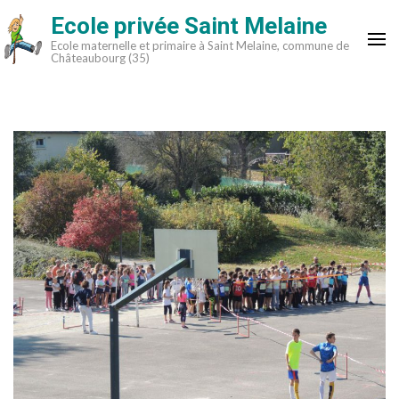
Aller
Ecole privée Saint Melaine
au
Ecole maternelle et primaire à Saint Melaine, commune de
contenu
Châteaubourg (35)
(Pressez
Entrée)