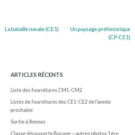
Navigation
La bataille navale (CE1)
Un paysage préhistorique
(CP-CE1)
de
l’article
ARTICLES RÉCENTS
Liste des fournitures CM1-CM2
Listes de fournitures des CE1-CE2 de l’année
prochaine
Sortie à Rennes
Classe découverte Bocage – autres photos 1ère