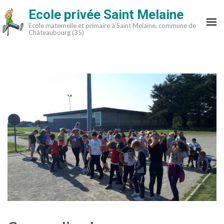
Aller
Ecole privée Saint Melaine
au
Ecole maternelle et primaire à Saint Melaine, commune de
contenu
Châteaubourg (35)
(Pressez
Entrée)