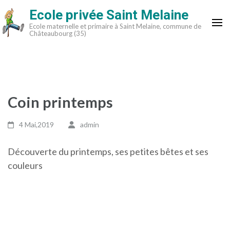
Aller
Ecole privée Saint Melaine
au
Ecole maternelle et primaire à Saint Melaine, commune de
contenu
Châteaubourg (35)
(Pressez
Entrée)
Coin printemps
4 Mai,2019
admin
Découverte du printemps, ses petites bêtes et ses
couleurs