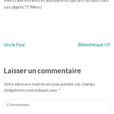
Merci aux enfants et aux parents qui ont récolté tous
ces objets !!! Merci
Navigation
Uncle Paul
Bibliothèque CP
de
l’article
Laisser un commentaire
Votre adresse e-mail ne sera pas publiée.
Les champs
obligatoires sont indiqués avec
*
Commentaire