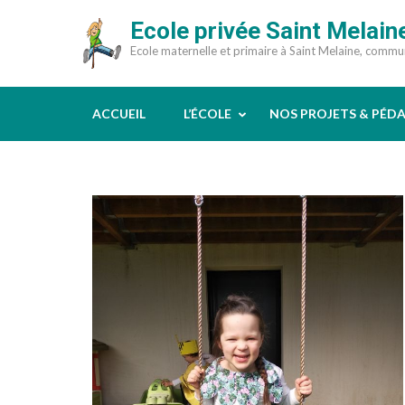
Aller
Ecole privée Saint Melain
au
Ecole maternelle et primaire à Saint Melaine, comm
contenu
(Pressez
Entrée)
ACCUEIL
L’ÉCOLE
NOS PROJETS & PÉD