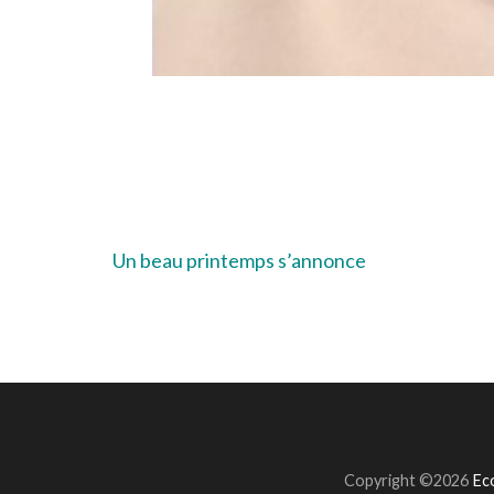
Navigation
Un beau printemps s’annonce
de
l’article
Copyright ©2026
Eco