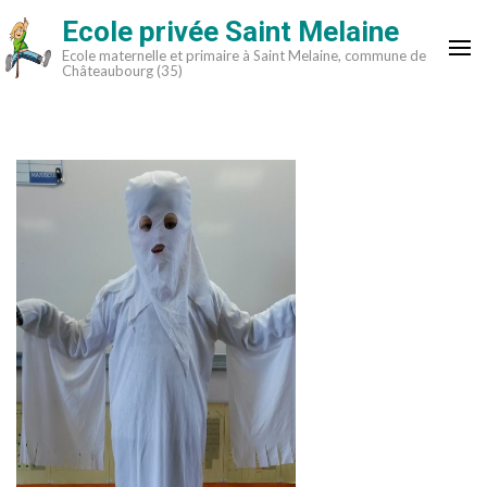
Aller
Ecole privée Saint Melaine
au
Ecole maternelle et primaire à Saint Melaine, commune de
contenu
Châteaubourg (35)
(Pressez
Entrée)