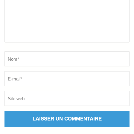
Name
*