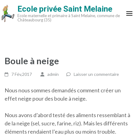
Aller
Ecole privée Saint Melaine
au
Ecole maternelle et primaire à Saint Melaine, commune de
contenu
Châteaubourg (35)
(Pressez
Entrée)
Boule à neige
7 Fév,2017
admin
Laisser un commentaire
Nous nous sommes demandés comment créer un
effet neige pour des boule à neige.
Nous avons d’abord testé des aliments ressemblant à
de la neige (sel, sucre, farine, riz). Mais les différents
éléments rendaient l’eau plus ou moins trouble.