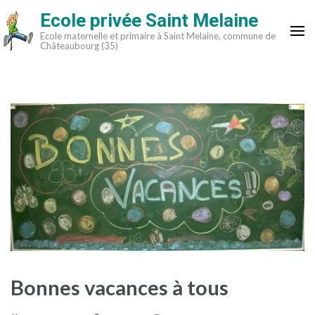
Aller
Ecole privée Saint Melaine
au
Ecole maternelle et primaire à Saint Melaine, commune de
contenu
Châteaubourg (35)
(Pressez
Entrée)
Bonnes vacances à tous