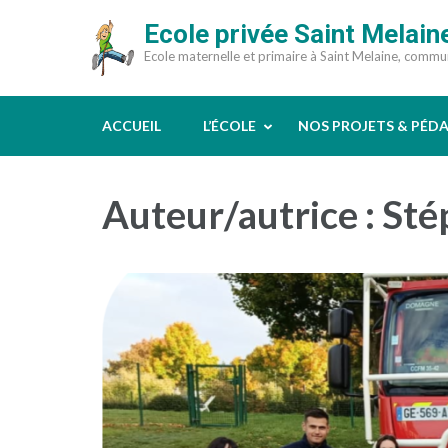
Aller
Ecole privée Saint Melain
au
Ecole maternelle et primaire à Saint Melaine, comm
contenu
(Pressez
Entrée)
ACCUEIL
L’ÉCOLE
NOS PROJETS & PÉD
Auteur/autrice :
Sté