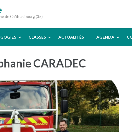
e
une de Châteaubourg (35)
AGOGIES
CLASSES
ACTUALITÉS
AGENDA
C
phanie CARADEC