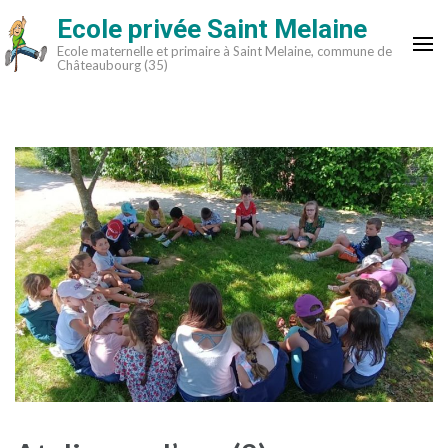
Aller
Ecole privée Saint Melaine
au
Ecole maternelle et primaire à Saint Melaine, commune de
contenu
Châteaubourg (35)
(Pressez
Entrée)