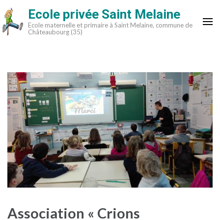
Aller
Ecole privée Saint Melaine
au
Ecole maternelle et primaire à Saint Melaine, commune de
contenu
Châteaubourg (35)
(Pressez
Entrée)
Association « Crions