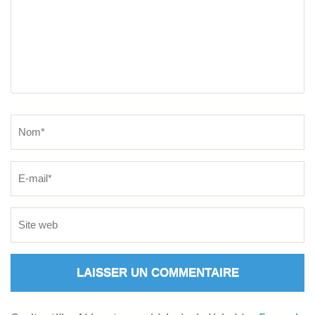
Name
*