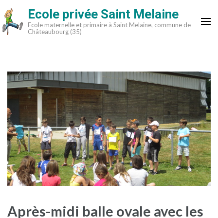
Aller
Ecole privée Saint Melaine
au
Ecole maternelle et primaire à Saint Melaine, commune de
contenu
Châteaubourg (35)
(Pressez
Entrée)
Après-midi balle ovale avec les