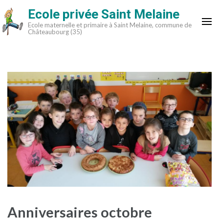
Aller
Ecole privée Saint Melaine
au
Ecole maternelle et primaire à Saint Melaine, commune de
contenu
Châteaubourg (35)
(Pressez
Entrée)
Anniversaires octobre