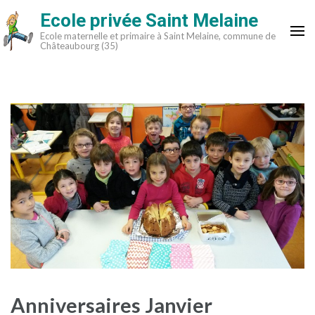
Aller
Ecole privée Saint Melaine
au
Ecole maternelle et primaire à Saint Melaine, commune de
contenu
Châteaubourg (35)
(Pressez
Entrée)
Anniversaires Janvier