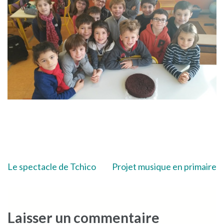
Navigation
Le spectacle de Tchico
Projet musique en primaire
de
l’article
Laisser un commentaire