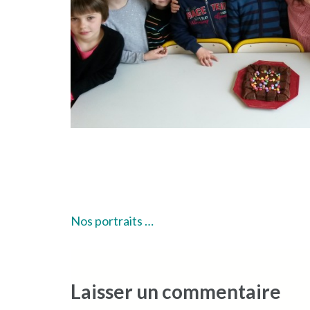
Navigation
Nos portraits …
de
l’article
Laisser un commentaire