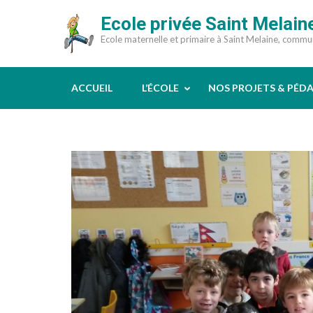
Aller
Ecole privée Saint Melain
au
Ecole maternelle et primaire à Saint Melaine, comm
contenu
(Pressez
Entrée)
ACCUEIL
L’ÉCOLE
NOS PROJETS & PÉD