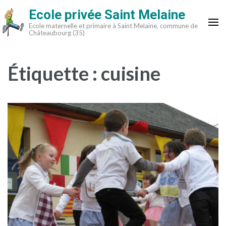
Aller
Ecole privée Saint Melaine
au
Ecole maternelle et primaire à Saint Melaine, commune de
contenu
Châteaubourg (35)
(Pressez
Entrée)
Étiquette :
cuisine