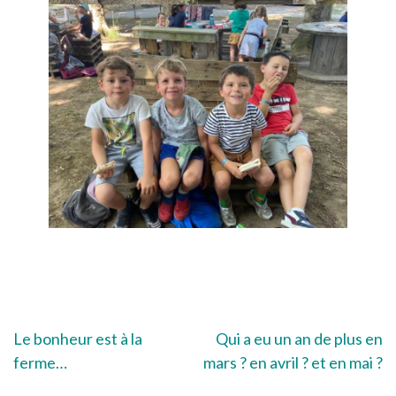
Navigation
Le bonheur est à la
Qui a eu un an de plus en
ferme…
mars ? en avril ? et en mai ?
de