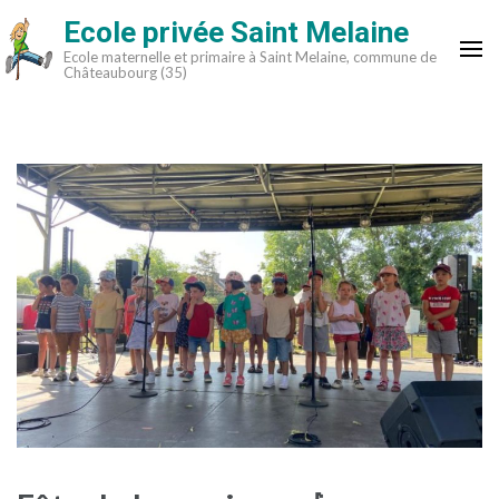
Aller
Ecole privée Saint Melaine
au
Ecole maternelle et primaire à Saint Melaine, commune de
contenu
Châteaubourg (35)
(Pressez
Entrée)