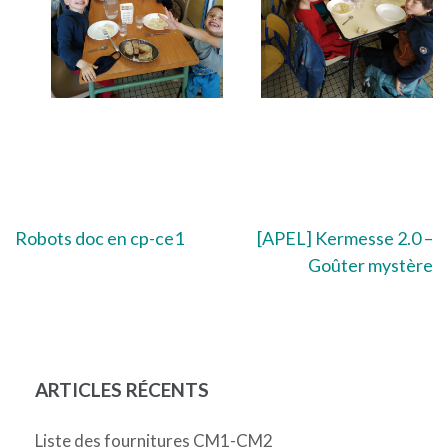
Navigation
Robots doc en cp-ce1
[APEL] Kermesse 2.0 –
Goûter mystère
de
l’article
ARTICLES RÉCENTS
Liste des fournitures CM1-CM2