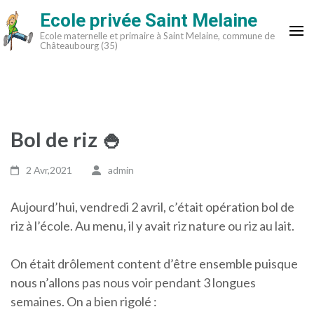
Aller
Ecole privée Saint Melaine
au
Ecole maternelle et primaire à Saint Melaine, commune de
contenu
Châteaubourg (35)
(Pressez
Entrée)
Bol de riz 🍚
2 Avr,2021
admin
Aujourd’hui, vendredi 2 avril, c’était opération bol de
riz à l’école. Au menu, il y avait riz nature ou riz au lait.
On était drôlement content d’être ensemble puisque
nous n’allons pas nous voir pendant 3 longues
semaines. On a bien rigolé :